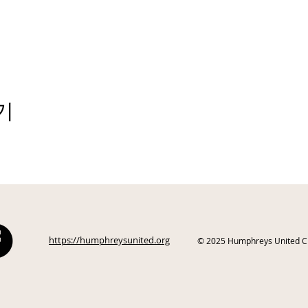
기
https://humphreysunited.org
© 2025 Humphreys United Clu